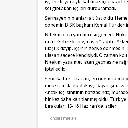
işçiler de yönüyle katılmak için hazırlı
sel gibi akan işçileri durduramadı.
Sermayenin planları alt üst oldu. Heme
dönemin DİSK başkanı Kemal Türkler'i
Nitekim o da yardımı esirgemedi. Hükü
ünlü “Gebze konuşmasını” yaptı. “Asker
ulaştık deyip, işçinin geriye dönmesini 
ulaşan sadece kendisiydi. O zaman kol
Nitekim yasa meclisten geçmesine rağm
iptal edildi.
Sendika bürokratları, en önemli anda p
muazzam iki günlük işçi dayanışma ve
Ancak işçi sınıfının hafızasında; mücade
bir kez daha kanıtlanmış oldu. Türkiye i
bıraktılar, 15-16 Haziran'da işçiler.
← önceki makale