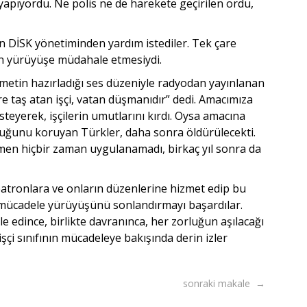
k yapıyordu. Ne polis ne de harekete geçirilen ordu,
n DİSK yönetiminden yardım istediler. Tek çare
n yürüyüşe müdahale etmesiydi.
metin hazırladığı ses düzeniyle radyodan yayınlanan
e taş atan işçi, vatan düşmanıdır” dedi. Amacımıza
isteyerek, işçilerin umutlarını kırdı. Oysa amacına
tuğunu koruyan Türkler, daha sonra öldürülecekti.
en hiçbir zaman uygulanamadı, birkaç yıl sonra da
atronlara ve onların düzenlerine hizmet edip bu
 mücadele yürüyüşünü sonlandırmayı başardılar.
le edince, birlikte davranınca, her zorluğun aşılacağı
şçi sınıfının mücadeleye bakışında derin izler
sonraki makale →