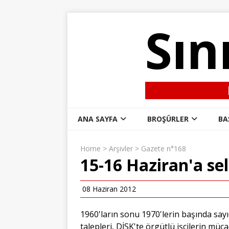
Sın
ANA SAYFA
BROŞÜRLER
BA
Home
>
Arşivler
>
Gazete n°168
15-16 Haziran'a se
08 Haziran 2012
1960'ların sonu 1970'lerin başında sayı
talepleri, DİSK'te örgütlü işçilerin müc