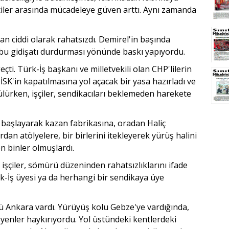
şçiler arasında mücadeleye güven arttı. Aynı zamanda
ciddi olarak rahatsızdı. Demirel'in başında
bu gidişatı durdurması yönünde baskı yapıyordu.
i. Türk-İş başkanı ve milletvekili olan CHP'lilerin
İSK'in kapatılmasına yol açacak bir yasa hazırladı ve
lürken, işçiler, sendikacıları beklemeden harekete
başlayarak kazan fabrikasına, oradan Haliç
rdan atölyelere, bir birlerini itekleyerek yürüş halini
n binler olmuşlardı.
 işçiler, sömürü düzeninden rahatsızlıklarını ifade
rk-İş üyesi ya da herhangi bir sendikaya üye
ü Ankara vardı. Yürüyüş kolu Gebze'ye vardığında,
leyenler haykırıyordu. Yol üstündeki kentlerdeki