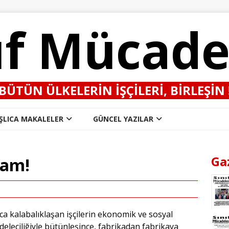
ıf Mücade
BÜTÜN ÜLKELERIN IŞÇILERI, BIRLEŞIN 
ŞLICA MAKALELER
GÜNCEL YAZILAR
Ga
lam!
ca kalabalıklaşan işçilerin ekonomik ve sosyal
adeleciliğiyle bütünleşince, fabrikadan fabrikaya