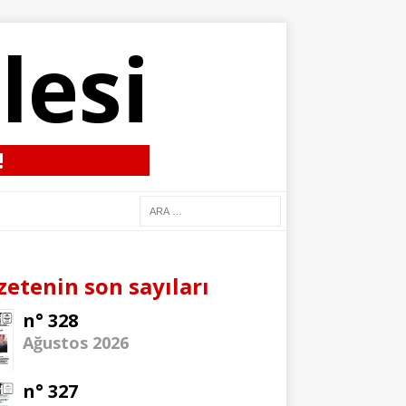
lesi
!
zetenin son sayıları
n° 328
Ağustos 2026
n° 327