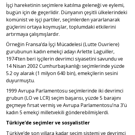
İşçi hareketinin seçimlere katılma geleneği ve eylemi,
bugün için de geçerlidir. Dünyanın çeşitli ülkelerindeki
komünist ve işçi partiler, seçimlerden yararlanarak
güçlerini ortaya koymuşlar, toplumdaki etkilerini
artırmaya çalışmışlardır.
Örneğin Fransa’da İşçi Mücadelesi (Lutte Ouvriere)
gurubunun kadın emekçi adayı Arlette Laguiller,
1974’ten beri işçilerin devrimci siyasetini savundu ve
14 Nisan 2002 Cumhurbaşkanlığı seçimlerinde yüzde
5.2 oy alarak (1 milyon 640 bin), emekçilerin sesini
duyurmuştu.
1999 Avrupa Parlamentosu seçimlerinde iki devrimci
grubun (LO ve LCR) seçim başarısı, yüzde 5 barajını
geçmeye fırsat vermiş ve Avrupa Parlamentosu’na 3’ü
kadın 5 emekçi milletvekili gönderebilmişlerdi.
Türkiye’de seçimler ve sosyalistler
Türkiye’de son yıllara kadar seçim sistemi ve devrimci