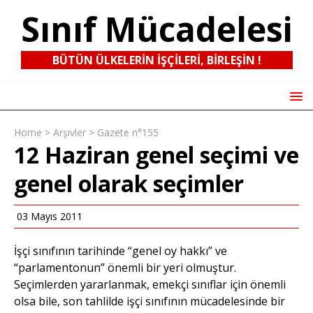
Sınıf Mücadelesi
BÜTÜN ÜLKELERIN IŞÇILERI, BIRLEŞIN !
Home
>
Arşivler
>
Gazete n°155
12 Haziran genel seçimi ve
genel olarak seçimler
03 Mayıs 2011
İşçi sınıfının tarihinde “genel oy hakkı” ve
“parlamentonun” önemli bir yeri olmuştur.
Seçimlerden yararlanmak, emekçi sınıflar için önemli
olsa bile, son tahlilde işçi sınıfının mücadelesinde bir