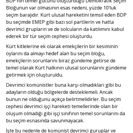
BDP’nin temel gücünü oluşturduğu Demokratik Seçim
Bloğunun var olmasının esas nedeni, yüzde 10’luk
seçim barajıdır. Kürt ulusal hareketini temsil eden BDP
bu seçimde EMEP gibi bazı sol partilerin ve hatta
devrimci grupların ve de solcuların da katılımını kabul
ederek bir tür seçim cephesi oluşturdu.
Kürt kitlelerine ek olarak emekçilerin bir kesiminin
oylarını da almayı hedef alan bu seçim bloğu,
emekçilerin sorunlarını biraz gündeme getirse de
temel olarak Kürt halkının ulusal sorunlarını gündeme
getirmek için oluşturuldu.
Devrimci komünistler buna karşı olmadıkları gibi bu
adayların olduğu bölgelerde desteklemeli. Ancak
bunun ne olduğunu açıkça belirtmelidirler. Bu seçim
cephesi devrimci işçi hareketi temellerinde olan bir
oluşum olmadığı gibi işçi sınıfının temel sorunlarını da
bu seçim esnasında savunmayacak.
İşte bu nedenle de komünist devrimci guruplar ve