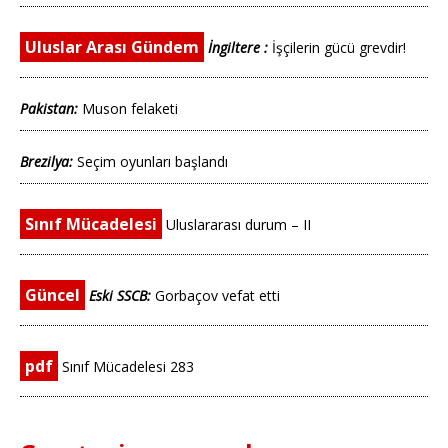
Uluslar Arası Gündem
İngiltere :
İşçilerin gücü grevdir!
Pakistan:
Muson felaketi
Brezilya:
Seçim oyunları başlandı
Sınıf Mücadelesi
Uluslararası durum – II
Güncel
Eski SSCB:
Gorbaçov vefat etti
pdf
Sınıf Mücadelesi 283