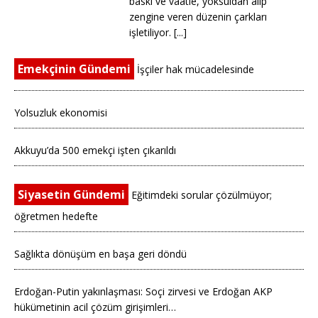
baskı ve vaatle, yoksuldan alıp
zengine veren düzenin çarkları
işletiliyor. [...]
Emekçinin Gündemi
İşçiler hak mücadelesinde
Yolsuzluk ekonomisi
Akkuyu’da 500 emekçi işten çıkarıldı
Siyasetin Gündemi
Eğitimdeki sorular çözülmüyor;
öğretmen hedefte
Sağlıkta dönüşüm en başa geri döndü
Erdoğan-Putin yakınlaşması: Soçi zirvesi ve Erdoğan AKP
hükümetinin acil çözüm girişimleri…