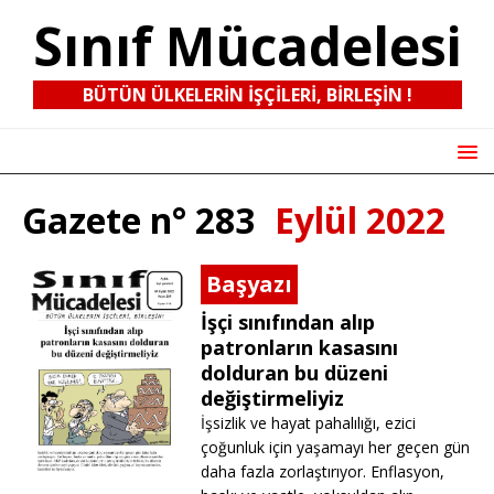
Sınıf Mücadelesi
BÜTÜN ÜLKELERIN IŞÇILERI, BIRLEŞIN !
Gazete n° 283
Eylül 2022
Başyazı
İşçi sınıfından alıp
patronların kasasını
dolduran bu düzeni
değiştirmeliyiz
İşsizlik ve hayat pahalılığı, ezici
çoğunluk için yaşamayı her geçen gün
daha fazla zorlaştırıyor. Enflasyon,