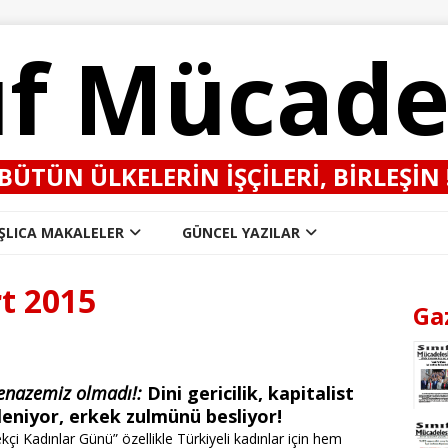
ıf Mücade
BÜTÜN ÜLKELERIN IŞÇILERI, BIRLEŞIN 
ŞLICA MAKALELER
GÜNCEL YAZILAR
t 2015
Ga
enazemiz olmadı!:
Dini gericilik, kapitalist
leniyor, erkek zulmünü besliyor!
çi Kadınlar Günü” özellikle Türkiyeli kadınlar için hem