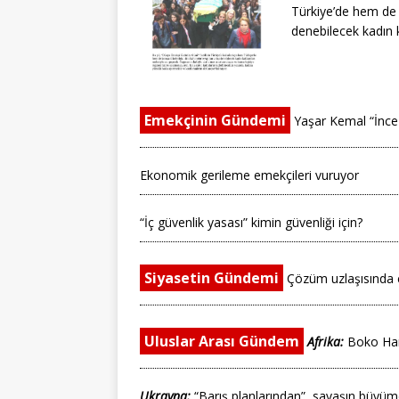
Türkiye’de hem de 
denebilecek kadın ka
Emekçinin Gündemi
Yaşar Kemal “İnce
Ekonomik gerileme emekçileri vuruyor
“İç güvenlik yasası” kimin güvenliği için?
Siyasetin Gündemi
Çözüm uzlaşısında ç
Uluslar Arası Gündem
Afrika:
Boko Har
Ukrayna:
“Barış planlarından”, savaşın büyüm