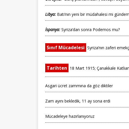
Libya:
Batı’nın yeni bir müdahalesi mi günde
İspanya:
Syriza’dan sonra Podemos mu?
Sınıf Mücadelesi
Syriza’nın zaferi emekçi
Tarihten
18 Mart 1915; Çanakkale Katliam
Asgari ücret zammına da göz diktiler
Zam ayını bekledik, 11 ay sona erdi
Mücadeleye hazırlanıyoruz