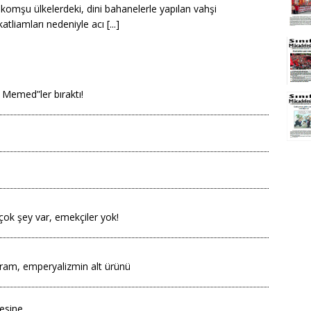
komşu ülkelerdeki, dini bahanelerle yapılan vahşi
tliamları nedeniyle acı [...]
 Memed”ler bıraktı!
ok şey var, emekçiler yok!
am, emperyalizmin alt ürünü
esine