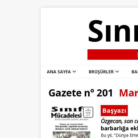
Sın
ANA SAYFA
BROŞÜRLER
BA
Gazete n° 201
Mar
Başyazı
Özgecan, son c
barbarlığa ek
Bu yıl, “Dünya Emek