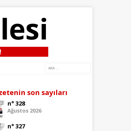
lesi
!
zetenin son sayıları
n° 328
Ağustos 2026
n° 327