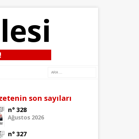
lesi
!
zetenin son sayıları
n° 328
Ağustos 2026
n° 327