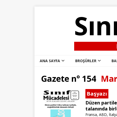
Sın
ANA SAYFA
BROŞÜRLER
BA
Gazete n° 154
Mar
Başyazı
Düzen partiler
talanında birl
Fransa, ABD, İtalya