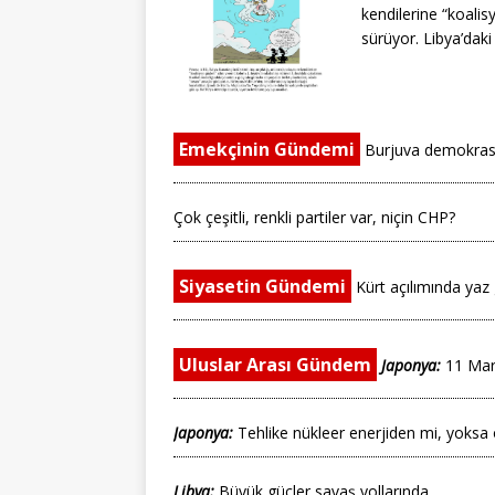
kendilerine “koalis
sürüyor. Libya’daki 
Emekçinin Gündemi
Burjuva demokrasi
Çok çeşitli, renkli partiler var, niçin CHP?
Siyasetin Gündemi
Kürt açılımında yaz g
Uluslar Arası Gündem
Japonya:
11 Mart
Japonya:
Tehlike nükleer enerjiden mi, yoksa
Libya:
Büyük güçler savaş yollarında