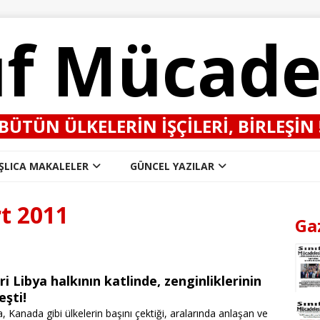
ıf Mücade
BÜTÜN ÜLKELERIN IŞÇILERI, BIRLEŞIN 
ŞLICA MAKALELER
GÜNCEL YAZILAR
t 2011
Ga
i Libya halkının katlinde, zenginliklerinin
eşti!
, Kanada gibi ülkelerin başını çektiği, aralarında anlaşan ve